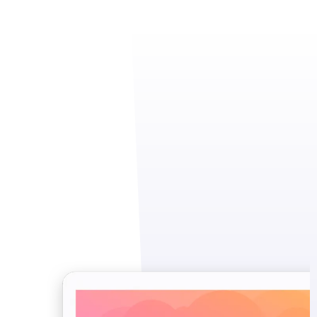
Recente Projecten
LUXEFUNTOURS.COM
ENSI.BE
STEFO.BE